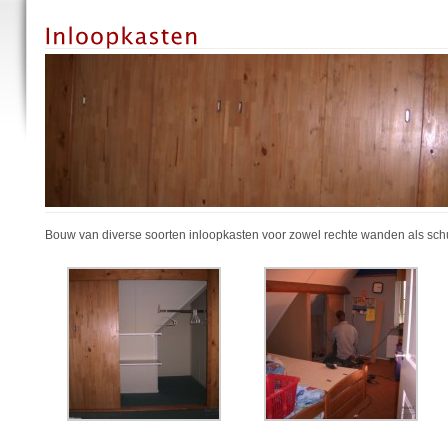
Bouw van diverse soorten inloopkasten voor zowel rechte wanden als sc