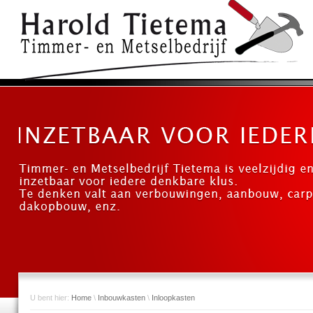
U bent hier:
Home
\
Inbouwkasten
\
Inloopkasten